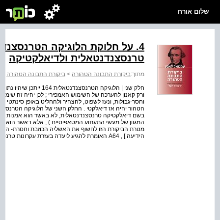
שלום אורח
4. על חלוקת הלוגיקה הטרנסצנד
טרנסצנדנטאלית ולדיאלקטיקה
מתוך:
ביקורת התבונה הטהורה
>
ביקורת התבונה הטהורה
>
חלק שני | הלוגיקה הטרנסצ
ורק קאנון להערכה של השימוש האמפירי ; לכן יהיה זה שימוש 
וחסר-גבולות, ונעז לשפוט, להצהיר ולהחליט באופן סינתטי 
הטהור יהיה אז דיאלקטי . החלק השני של הלוגיקה הטרנסצנ
בשם דיאלקטיקה טרנסצנדנטאלית, לא באשר הוא אמנות של י
המגוון של מעשי התעתוע המטאפיסיים ) , אלא באשר הוא מ
מטרת הביקורת הזו לחשוף את האשליה הכוזבת וחסרת- היסוד ש
הידיעה ] , A64 האומרת להגיע ליעדה בעזרת עקרונות טרנסצנדנטאליים גרידא .