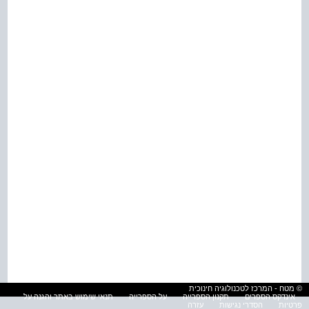
© מטח - המרכז לטכנולוגיה חינוכית
אינדקס הספרים
תקנון הספרייה
על הספרייה
תנאי שימוש באתר והגנה על
פרטיות
הסדרי נגישות
עזרה