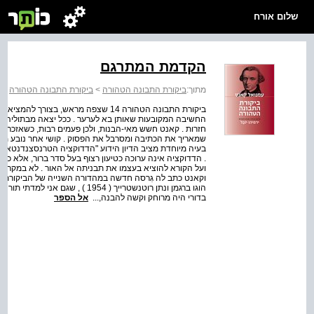
שלום אורח
הקדמת המתרגם
מתוך:
ביקורת התבונה הטהורה
>
ביקורת התבונה הטהורה
החשיבה המקובעות שאותן בא לערער . ככל יצאה מבתוליה הפ
חזרות . קאנט חשש מאי-הבנות, ולכן פעמים רבות, כשאזכר רעיו
שמאריך את הכתיבה ומסרבל את הפסוק . קושי אחר נובע מ
בעיה מיוחדת מציב הדיון הידוע "הדדוקציה הטרנסצנדנטאלית
. הדדוקציה אינה ערוכה כטיעון רצוף בעל סדר ברור, אלא כ
ועל הקורא להוציא בעצמו את תבניתה אל האור . לא במקרה 
וקאנט כתב לה גִרסה חדשה במהדורה השנייה של הביקורת . 
הוגו ברגמן ונתן רוטנשטרייך ( 1954
בדורי היה מרוחק וקשה להבנה,...
אל הספר