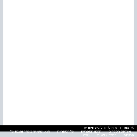
© מטח - המרכז לטכנולוגיה חינוכית
אינדקס הספרים
תקנון הספרייה
על הספרייה
תנאי שימוש באתר והגנה על
פרטיות
הסדרי נגישות
עזרה