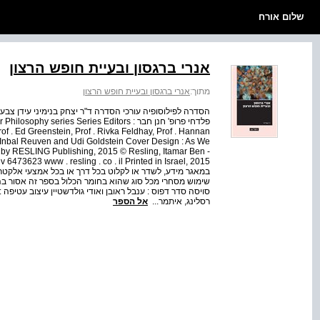
שלום אורח
אנרי ברגסון ובעיית חופש הרצון
מתוך:
אנרי ברגסון ובעיית חופש הרצון
הסדרה לפילוסופיה עורכי הסדרה ד"ר יצחק בנימיני עידן צבעונ
פלדחי פרופ' חנן חבר  series Series Editors
of . Ed Greenstein, Prof . Rivka Feldhay, Prof . Hannan
 Inbal Reuven and Udi Goldstein Cover Design : As We
d by RESLING Publishing, 2015 © Resling, Itamar Ben -
במאגר מידע, לשדר או לקלוט בכל דרך או בכל אמצעי אלקטרו
שימוש מסחרי מכל סוג שהוא בחומר הכלול בספר זה אסור בהח
רסלינג, איתמר...
אל הספר