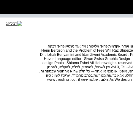
י ועדה אקדמית פרופ' אליעזר ( אד ) גרינשטיין פרופ' רבקה
Henri Bergson and the Problem of Free Will Raz Shpeizer Philosophy :
Dr . Itzhak Benyamini and Idan Zivoni Academic Board : Pr
Hever Language editor : Sivan Swisa Graphic Design :
design Photo : Shlomo Eshet All Hebrew rights reserve
Avi 3, Tel - Aviv 6473623 www . resling . co . il Printed in Israel, 2015 אין לשכפל, להעתיק, לצלם, להקליט, לאחסן
ני, אופטי או מכני או אחר — כל חלק שהוא מהחומר שבספר זה .
לט אלא ברשות מפורשת בכתב מהמו"ל . עריכת לשון : סיון
סויסה סדר דפוס : ענבל ראובן ואודי גולדשטיין עיצוב עטיפה : As We design צילום : שלמה עשת www . resling . co . il