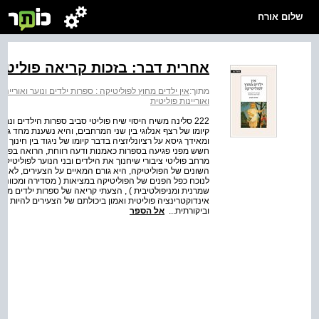
שלום אורח
אחרית דבר: בזכות קריאה פוליטית 
מתוך:
אין ילדים מחוץ לפוליטיקה : ספרות ילדים ונוער ואוריינות
ואוריינות פוליטית
222 סלינה משיח היסוי שיח פוליטי סביב ספרות הילדים ונ
קיומו של רצף אנלוגי בין שני המרחבים, והיא נשענת מחד גי
ומאידך גיסא על רציונליזציה בדבר קיומו של ניגוד בין חינוך ו
חשש מפני פגיעה בספרות כאמנות ודעה רווחת, הרואה בפוליטי
מרחב פוליטי ציבורי שיחנוך את הילדים ובני הנוער לפוליטיקה,
השונים של הפוליטיקה, היא גורם המאיים על הצעירים, לא פח
לנוכח כפל הפנים של הפוליטיקה במציאות ( מסדירה ומכוונת 
שמרנית ומניפולטיבית ) , הצעתי קריאה של ספרות ילדים מת
אינדוקטרינציה פוליטית ואמון ביכולתם של הצעירים להיות אור
וביקורתית...
אל הספר