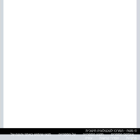
© מטח - המרכז לטכנולוגיה חינוכית
אינדקס הספרים
תקנון הספרייה
על הספרייה
תנאי שימוש באתר והגנה על
פרטיות
הסדרי נגישות
עזרה