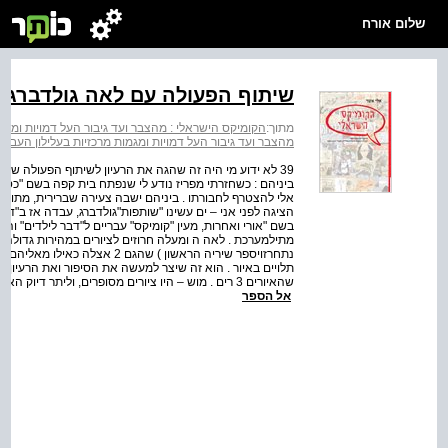
שלום אורח
שיתוף הפעולה עם לאה גולדברג
מתוך:
הקומיקס הישראלי : מהצבר ועד גיבור העל דמויות ומגמות מרכזי
מהצבר ועד גיבור העל דמויות ומגמות מרכזיות בעלילון העברי 1935- 2000
ביניהם : כשחזרתי מפריז נודע לי שנפתח בית קפה בשם "כסית" 
אלי להצטרף לחבורתו . ביניהם ישבה צעירה שברירית, מתוחה
הציגה לפני אני – ים עשינו "שותפות"גולדברג, עבדה אז ב"דבר לי
בשם "אורי ואחרות, מעין "קומיקס" עבריים ל"דבר לילדים" והי
מתילמערכת . לאה ה ומעלה חרוזים לציורים במהירות גדולה מ"
נתחרזויספר שיריה הראשון ) שהגם
תלויים באיור . הוא זה שיצר למעשה את הסיפור ואת הרעיון ו
שהאיורים 3 רים . מוש – היו ציורים מסופרים, וליתר 
אל הספר