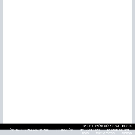
© מטח - המרכז לטכנולוגיה חינוכית
אינדקס הספרים
תקנון הספרייה
על הספרייה
תנאי שימוש באתר והגנה על
פרטיות
הסדרי נגישות
עזרה