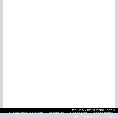
© מטח - המרכז לטכנולוגיה חינוכית
אינדקס הספרים
תקנון הספרייה
על הספרייה
תנאי שימוש באתר והגנה על
פרטיות
הסדרי נגישות
עזרה