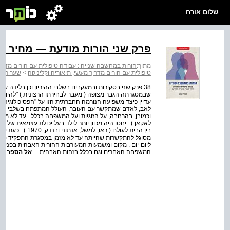
שלום אורח
פרק שני הורות מודעת — מחיר כ
מתוך:
הורות במחשבה שנייה : עבודה טיפולית עם הורים מדריך
טיפולית עם הורים מדריך מעשי, תיאוריה וקליניקה
>
שער ראשו
38 פרק שני בסקירות ובמעקבים בשלבי ההיריון וכן בלידה 
שבמסגרתה הגבר מצופה ( מעבר לבחירתו הרצונית ) "להיות שם
עדיין כיצד משפיעה הנורמה החברתית הזו על "הפסיכולוגיה 
לאב, לאדם שמתקשר עם העובר, העולל המתפתח בשלבי יצירתו
וכמובן, בהרחבה, על הזוגיות ועל המשפחה בכלל . עד לא מזמ
לאקאן ) . יחסו היה מכוון יותר לילד בעל יכולת עצמאית של 
בין הבית לעולם ( 
ליום-יום . מקום ומשמעות המעורבות ההורית האבהית בפני 
המשפחה האחרים וגם בכלל בזהות האבהית...
אל הספר