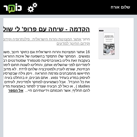
שלום אורח
הקדמה - שיחה עם פרופ' לי שולמ
מתוך:
אתגר המצוינות והרוח הישראלית : פילנתרופיה וקידום 
וקידום החינוך למדעים
16 אתגר המצוינות והרוח הישראלית וגם כחוקר חינוך, משו
נפגשים . המחקר שלו התמקד בהשפעה של איכות ההוראה והמ
בעקבות זאת גילינו באוניברסיטת סטנפורד שסטודנטים רבים 
לימודיהם לפני שהשלימו אותם, והחליטו לשנות תחום לימוד .
הבחינות, שגרמו לעניין ולמוטיבציה שלהם לרדת . לא מדובר 
התייאשו מהמבחנים ומרמת ההוראה . ויימן גילה שבקורסים 
לעיסוק במדע בעתיד נפגע . אתם מבינים, זו בהחלט בעיה ! ב
studies ) , או כאל לב הבעיה שצריך לפתור באמצעות מד
להם תחליף, אשר חוכמתם וידיעותיהם חיי...
אל הספר