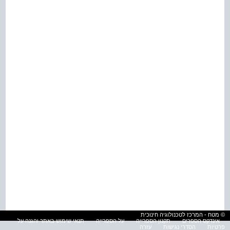
© מטח - המרכז לטכנולוגיה חינוכית
אינדקס הספרים
תקנון הספרייה
על הספרייה
תנאי שימוש באתר והגנה על
פרטיות
הסדרי נגישות
עזרה