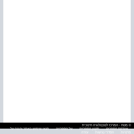
© מטח - המרכז לטכנולוגיה חינוכית
אינדקס הספרים
תקנון הספרייה
על הספרייה
תנאי שימוש באתר והגנה על
פרטיות
הסדרי נגישות
עזרה