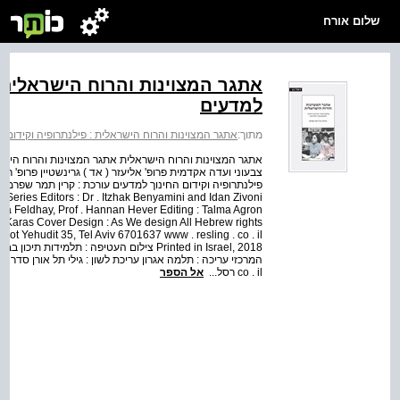
שלום אורח
אתגר המצוינות והרוח הישראלית: 
למדעים
מתוך:
אתגר המצוינות והרוח הישראלית : פילנתרופיה וקידום 
אתגר המצוינות והרוח הישראלית אתגר המצוינות והרוח הישר
צבעוני ועדה אקדמית פרופ' אליעזר ( אד ) גרינשטיין פרופ' ר
פ
Series Editors : Dr . Itzhak Benyamini and Idan Zivoni
vka Feldhay, Prof . Hannan Hever Editing : Talma Agron
a Karas Cover Design : As We design All Hebrew rights
t Yehudit 35, Tel Aviv 6701637 www . resling . co . il
co . il רסל...
אל הספר