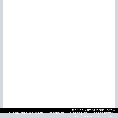
© מטח - המרכז לטכנולוגיה חינוכית
אינדקס הספרים
תקנון הספרייה
על הספרייה
תנאי שימוש באתר והגנה על
פרטיות
הסדרי נגישות
עזרה