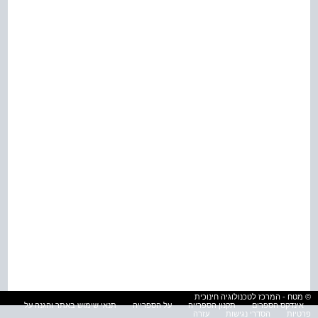
© מטח - המרכז לטכנולוגיה חינוכית
אינדקס הספרים
תקנון הספרייה
על הספרייה
תנאי שימוש באתר והגנה על
פרטיות
הסדרי נגישות
עזרה