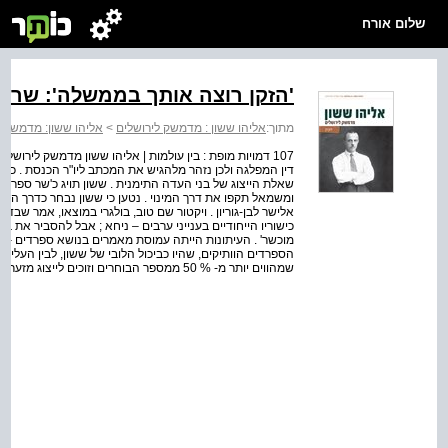
שלום אורח
'הזקן רוצה אותך בממשלה': שר בממשלת י
מתוך:
אליהו ששון : מדמשק לירושלים
>
אליהו ששון: מדמשק ל
107 דמויות מופת : בין עולמות | אליהו ששון מדמשק לירושלי
דין המפלגה ולכן נזהר מלהגיש את המכתב ליו"ר הכנסת . כך א
שאלת הייצוג של בני העדה התימנית . ששון תויג כ'שר ספרדי', ו
ומשמאל תקפו את דרך המינוי . נטען כי ששון נבחר כדרך הז
אלישר לבן-גוריון . ויקטור שם טוב, בולגרי במוצאו, אמר שבד
כישוריו הייחודיים בענייני ערבים – ניחא ; אבל להסביר את בח
מוכשר' . העיתונות הייתה עמוסת מאמרים בנושא ספרדים – אשכ
הספרדים הוותיקים, שהיו כביכול הלובי של ששון, לבין העליות 
שמהווים יותר מ- % 50 ממספר הבוחרים וזוכים לייצוג מזערי בלבד . ששון היה לשר הראשון מבני ...