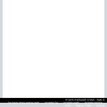
© מטח - המרכז לטכנולוגיה חינוכית
אינדקס הספרים
תקנון הספרייה
על הספרייה
תנאי שימוש באתר והגנה על
פרטיות
הסדרי נגישות
עזרה