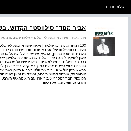
שלום אורח
אביר מסדר סילווסטר הקדוש: בש
מתוך:
אליהו ששון : מדמשק לירושלים
>
אליהו ששון: מדמשק ל
103 דמויות מופת : בין עולמות | אליהו ששון מדמשק לירוש
העיתונות והסגל הדיפלומטי באנקרה . המודיעין התורכי דיווח 
הערבים והמזרח התיכון, והנשיא, שצמא היה לדעת על שכנותי
ששון לתפקיד לוותה בשורה של ידיעות עיתונאיות שלפיהן ימ
בפריז ובירושלים . בנוגע למצרים הופיעו ידיעות על מפגשים ש
הוסברו חילופי הצירים מטעם המלך באנקרה ובפריז בצורך 
המשא ומתן מול ששון . הידיעות הללו הוכחשו באופן רשמי על י
הקונסול והציר המסחרי טוביה ארזי, גם הוא מהאגף הערבי, וי
הערבי גם הוא . ש...
אל הספר