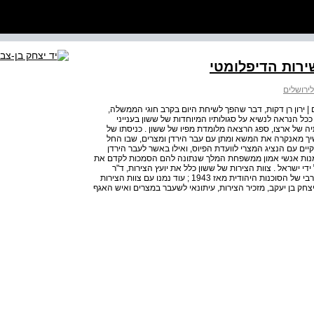
ירות הדיפלומטי
ירושלים
לים | ירון רן דקות, דבר שהפך לשיחת היום בקרב חוגי הממשלה,
ככל הנראה לנשיא על סגולותיו המיוחדות של ששון בענייני
ה של ארצו, ספג הרצאה מלומדת מפיו של ששון . כניסתו של
שיך מאנקרה את המשא ומתן עם עבר הירדן ומצרים, שבו החל
קיים עם הנציג המצרי לוועדת הפיוס, ואילו באשר לעבר הירדן
למנות אנשי אמון ממשפחת המלך שנתונה להם הסמכות לקדם את
די ישראל . צוות הצירות של ששון כלל את יועץ הצירות, ד"ר
אוריאל הד, מומחה לענייני תורכיה, שעבד עם ששון באגף הערבי של הסוכנות היהודית מאז 1943 ; עוד נמנו עם צוות הצירות
צחק בן יעקב, מזכיר הצירות, עיתונאי לשעבר במצרים ואיש האגף