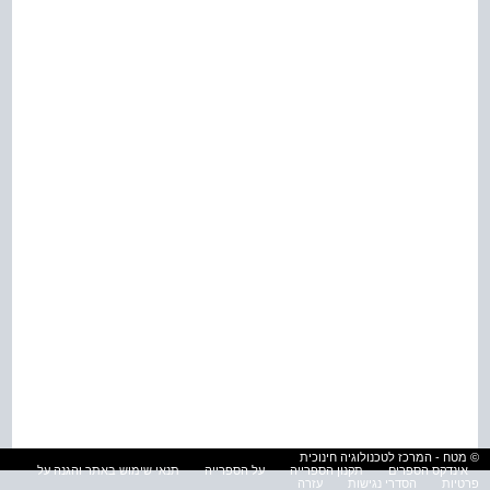
© מטח - המרכז לטכנולוגיה חינוכית
אינדקס הספרים
תקנון הספרייה
על הספרייה
תנאי שימוש באתר והגנה על
פרטיות
הסדרי נגישות
עזרה