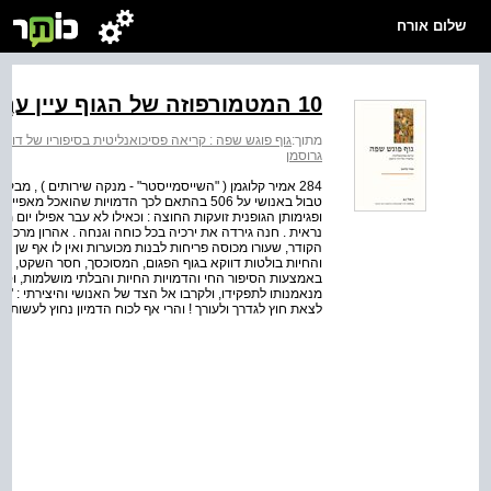
שלום אורח
10 המטמורפוזה של הגוף עיין ערֶך: 'אהבה'
מתוך:
גוף פוגש שפה : קריאה פסיכואנליטית בסיפוריו של דויד 
גרוסמן
284 אמיר קלוגמן ( "השייסמייסטר" - מנקה שירותים ) , מבקש
טבול באנושי על 506 בהתאם לכך הדמויות שהואכל 
ופגימותן הגופנית זועקות החוצה : וכאילו לא עבר אפילו יום
נראית . חנה גירדה את ירכיה בכל כוחה וגנחה . אהרון מרכוס ע
והחיות בולטות דווקא בגוף הפגום, המסוכסך, חסר השקט, שע
באמצעות הסיפור החי והדמויות החיות והבלתי מושלמות, וסרמן
מנאמנותו לתפקידו, ולקרבו אל הצד של האנושי והיצירתי : "הצר
לצאת חוץ לגדרך ולעורך ! והרי אף לכוח הדמיון נחוץ לעשות נ