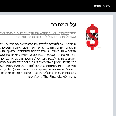
שלום אורח
על המחבר
מתוך:
אימפקט : לעצב מחדש את הקפיטליזם: רווח כלכלי לצד 
הקפיטליזם: רווח כלכלי לצד רווח חברתי וסביבתי
אימפקט - גם להצליח כלכלית וגם להיטיב עם החברה, האנושות 
חופשיים העולם . הזרמה של עוד ועוד שכבר אינם רלוונטיים
אנשים – זהו העולם שיוצרת מהפכת האימפקט . במשך שני עשו
וסביבתי אמיתי . השקעות אימפקט הן בעצם לצמצם את ההשלכ
ליזמים בתחילת למשקיעים, לפילנתרופים, צרכנים או עובדים 
כה זקוק לו . "רעיון חשוב מאוד לשינוי צורתה של השיטה הכ
ספר זה ייתרמו לעמותות אימפקט “תוכנית מרתקת לעתיד מל
קריסטלינה
לא פחות מיצירת קפיטליזם מסוג חדש וחדור תכלית חברתית .
מרטין וולף The Financial...
אל הספר