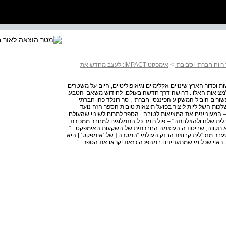
רווח חברתי וסביבתי
>
אימפקט IMPACT: לעצב מחדש את
וכדור הארץ שינויים אקלימיים וגיאופוליטיים, היום על משטרים
 למציאות האלו . דרושה דרך חדשה בעולם, לחידוש משאבי הטבע,
רים הוביל המשקיע הפיננסי-חברתי , סר רונלד כהן חברתי
ות השליליות ליצור בפועל תוצאות טובות הספר הזה נועד
– המעוניינים את המציאות לטובה . הספר לתרום לשינוי שהעולם
לכלית שלנו ולהצלחתה" – פול רומר כל התמלוגים למחבר ממכירת
א תקווה, שביסודה העוצמה החברתית של השקעות האימפקט . “
 גאורגייבה ראש קרן המטבע העולמית ( IMF ) , לשעבר מנכ"לית קבוצת הבנק העולמי “המטרה [ של ‘אימפקט‘ ] היא
 ראוי שכל מי שמתעניינים במהפכה כזאת יקראו את הספר . “