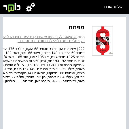
שלום אורח
מפתח
מתוך:
אימפקט : לעצב מחדש את הקפיטליזם: רווח כלכלי לצד 
הקפיטליזם: רווח כלכלי לצד רווח חברתי וסביבתי
סאס, כריסטינה 53 - 54 סוברמניאן, סוביטה 111 סולומון, סר הארי 152 סוֹנטוֹ...