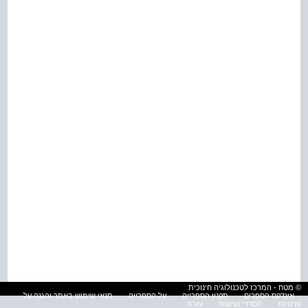
© מטח - המרכז לטכנולוגיה חינוכית
אינדקס הספרים
תקנון הספרייה
על הספרייה
תנאי שימוש באתר והגנה על
פרטיות
הסדרי נגישות
עזרה