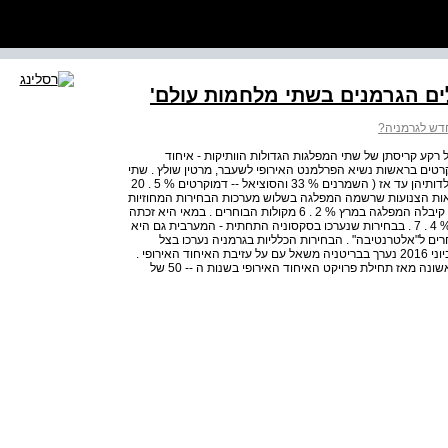
ילים הגרמנים בשתי מלחמות עולם'
חדש לגרמניה?
לט על רקע קריסתן של שתי המפלגות הגדולות הוותיקות - איחוד
טים בראשות נשיא הפרלמנט האירופי לשעבר, מרטין שולץ . שתי
המפלגות הללו רשמו את תוצאת הבחירות הגרועה ביותר בתולדותיהן עד אז ( השמרנים % 33 והסוציאל ‑‑ דמוקרטים % 5 . 20
ות הצנועות שרשמה המפלגה בשלוש מערכות הבחירות המחוזיות
במערב, שנערכו לפני הבחירות הכלליות . בסאארלנד, כאמור, קיבלה המפלגה במרץ % 2 . 6 מקולות הבוחרים . במאי היא זכתה
בשלזוויג ‑‑ הולשטיין ב ‑‑ % 9 . 5 ובנורדריין ‑‑ ווסטפליה ב ‑‑ % 4 . 7 . בבחירות שנערכו בסקסוניה התחתית - המערבית גם היא
לאחר הבחירות הכלליות, הצביעו % 2 . 6 מהבוחרים ל"אלטרנטיבה" . הבחירות הכלליות בגרמניה נערכו בצל
התחזקותן של תנועות לאומיות פופוליסטיות ברחבי המערב . ביוני 2016 נערך בבריטניה משאל עם על עזיבת האיחוד האירופי .
באופן לא צפוי הצביעו % 52 מהבריטים בעד ה"ברקזיט" . לראשונה מאז תחילת פרויקט האיחוד האירופי בשנות ה ‑‑ 50 של