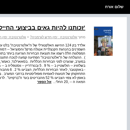
שלום אורח
‘זכותנו להיות גאים בביצועי החי
מתוך:
אלטרנטיבה : ימין חדש לגרמניה?
>
אלטרנטיבה: ימין 
אלדד בק 124 ההישג האלקטורלי של ה"אלטרנטיבה" ב
השמרנים בהנהגת הקנצלרית אנגלה מרקל והסוציאל ‑‑ דמוקר
) . ההצלחה של ה"אלטרנטיבה" הפתיעה קמעה לנוכח התוצא
- באוקטובר, 
המאה ה ‑‑ ,20 החלי...
אל הספר