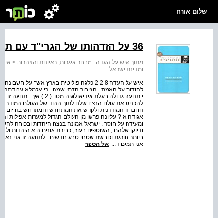
שלום אורח
36 על הזדהותו של הגרי"ד עם תנועת המזרחי (ב)
מתוך:
איש על העדה : מבחר איגרות, ראיונות והצהרות
>
איש 
ומדינת ישראל
להודות על האמת . הציבור הדתי שמה . כי אלמלא עבודתה לא
י תנועה גדולה בעלת אידיאולוג
להכניס את עולם הנצח שלנו לתוך ההוד של העולם המודרני אי
החברה המודרנית ולקדש את המתחדש והמתרחש בה יום יום ב
אגודה א ? עליונה פרשו מן העולם הגדול למערות אפילות והיב
ומעידה על חוסר . ישראל אמונה בנצח היהדות ובכוחה להשתל
ודיוקן שלהם , השוטפים בעוז , כבירת אונים היא היהדות ול
ביותר חורגת וכובשת שטחי טבע חדשים . לתנועה זו אני נאמן
אני תמים ד...
אל הספר