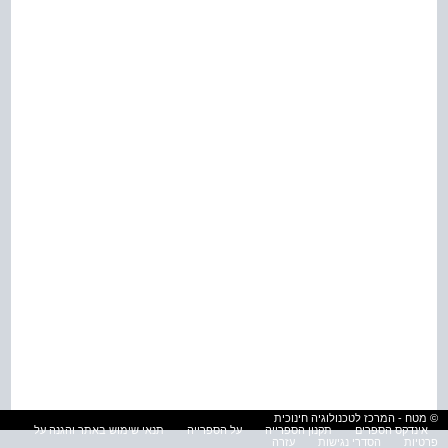
© מטח - המרכז לטכנולוגיה חינוכית
אינדקס הספרים
תקנון הספרייה
על הספרייה
תנאי שימוש באתר והגנה על
פרטיות
הסדרי נגישות
עזרה