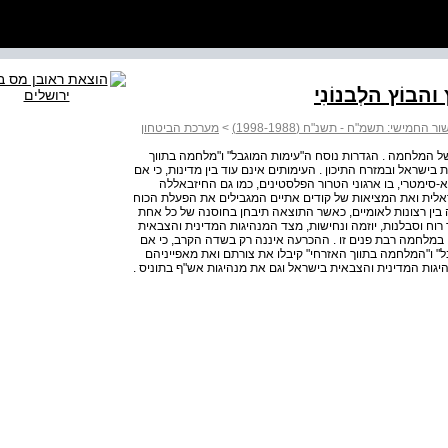
וֹץ הלְבנוֹנִי
ר החמישי: תשמ"ח - תשנ"ח (1998-1988)
>
מערכת הביטחון
 אופייה של המלחמה . הגדרות נוסח ה"עימות המוגבל" ו"מלחמה בתווך
בישראל ובמזרח התיכון . העימותים אינם עוד בין מדינות, כי אם
ות א-סימטרי, בו ארגוני הטרור הפלסטינים, כמו גם החיזבאללה
לית ואת המציאות של קודים אתיים המגבילים את הפעלת הכוח
בין רצונות לאומיים, כאשר התוצאה תיבחן בחוסנה של כל אחת
רוח וסבלנות, יוזמה ונחישות, מצד המנהיגות המדינית והצבאית
 במלחמה רבת פנים זו . ההכרעה איננה רק בשדה הקרב, כי אם
" ו"המלחמה בתווך האזרחי" קיבלו את צורתם ואת מאפייניהם
ה גם את המנהיגות המדינית והצבאית בישראל וגם את מנהיגות אש"ף בתוניס .