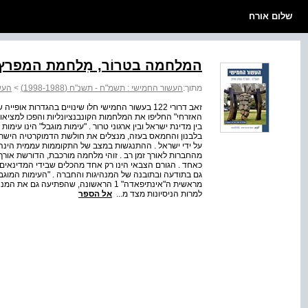
שלום אורח
המלחמה בטרוֹר, מִלחמת המפרץ והב
מתוך:
העשור החמישי : תשמ"ח - תשנ"ח (1998-1988)
>
העשו
זאב דרורי 122 בעשור החמישי חלו שינויים בהגדרות
האזרחי" החליפו את המלחמות הקונבנציונליות והפכו למציאות 
בין מדינת ישראל ובין ארגוני טרור . "עימות מוגבל" הינו עימ
בלבנון והחמאס בעזה, מנצלים את חולשת הדמוקרטיה הישרא
על ידי ישראל . ההתנגשות במצב של התקוממות עממית הינה 
מהחברות לאורך זמן רב . זוהי מלחמה מורכבת, הדורשת אורך 
כאחד . הגורם הצבאי הינו רק אחד מהכלים שבידי המדינאים
גם בתודעה ובתובנה של המנהיגות והחברה . "העימות המוגבל
מראשית ה"אינתיפאדה" 1 הראשונה, שהפתיע
למרות הניסיונות מצד מ...
אל הספר