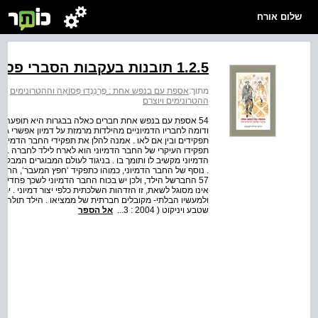
שלום אורח
1.2.5 תובנות בעקבות הסברי פסואה על ההטרונימים
מתוך:
אספת עם בנפש אחת : פֶרְנַנְדוּ פְּסוֹאָה וההטרונימים
>
א
ההטרונימים ויוצרם
54 אספת עם בנפש אחת חברים כאלה בבגרות היא תופעה ח
ודומה לחבריו הדמיוניים מהילדות מרמזת על דמיון אפשרי גם
תפקידים ובין אם לאו . אמנה להלן את תפקידי החבר הדמיונ
תפקידו העיקרי של החבר הדמיוני הוא לארח לילד לחברה . ה
. נוסף של החבר הדמיוני, כמוהו כתפקיד ‘חפץ המעבר‘, החבר 
57 החברשל הילד, ולכן יש בכוח החבר הדמיוני לשכך פחדים
אינו מסוגל לשאת, זו הזדהות השלכתית כלפי יצור דמיוני . 
שטבע ויניקוט ( 2004 : 3...
אל הספר