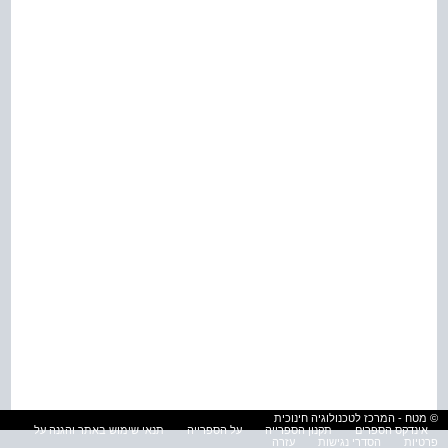
© מטח - המרכז לטכנולוגיה חינוכית
אינדקס הספרים
תקנון הספרייה
על הספרייה
תנאי שימוש באתר והגנה על
פרטיות
הסדרי נגישות
עזרה