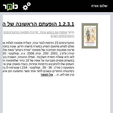
שלום אורח
1.2.3.1 הופעתם הראשונה של ההטרונימים
מתוך:
אספת עם בנפש אחת : פֶרְנַנְדוּ פְּסוֹאָה וההטרונימים
>
א
ההטרונימים ויוצרם
ההטרונימים 23 הדמות לנגד עיניו, הצליח פסואה ל
אולם לפתע פתאום הופיע בסערה מישהו חדש, שונה בתכלית השו
פרצה ממכונת הכתיבה של פסואה “אודת ניצחון“ מאת אלווארו
לאו היא שאלה חסרת חשיבות . אפילו ההנחה, השגויה בעיניי
במשחק מסוים מצביעה על אופיו 
העמוק שלו להתבטא כדמויות אחרות, בעודו מאמין שהן אינן ה
והמועקה ( סה“נ : 36 - 39 
ניסיונותיו החוזרים ונשנים לתור אחר פשר התופעה הם אישו
ובין אם לאו, ה...
אל הספר