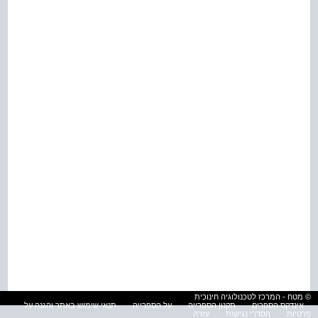
© מטח - המרכז לטכנולוגיה חינוכית
אינדקס הספרים
תקנון הספרייה
על הספרייה
תנאי שימוש באתר והגנה על
פרטיות
הסדרי נגישות
עזרה