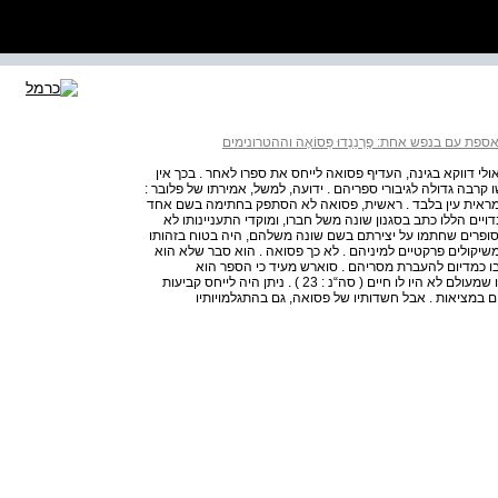
ספת עם בנפש אחת: פֶרְנַנְדוּ פְּסוֹאָה וההטרונימים
לי דווקא בגינה, העדיף פסואה לייחס את ספרו לאחר . בכך אין
קרבה גדולה לגיבורי ספריהם . ידועה, למשל, אמירתו של פלובר :
 למראית עין בלבד . ראשית, פסואה לא הסתפק בחתימה בשם אחד
יים הללו כתב בסגנון שונה משל חברו, ומוקדי התעניינותו לא
הסופרים שחתמו על יצירתם בשם שונה משלהם, היה בטוח בזהותו
משיקולים פרקטיים למיניהם . לא כך פסואה . הוא סבר שלא הוא
ו כמדיום להעברת מסריהם . סוארש מעיד כי הספר הוא
אוטוביוגרפיה נטולת עובדות, שכן מדובר בביוגרפיה של מישהו שמעולם לא היו לו חיים ( סה“נ : 23 ) . ניתן היה לייחס קביעות
 במציאות . אבל חשדותיו של פסואה, גם בהתגלמויותיו