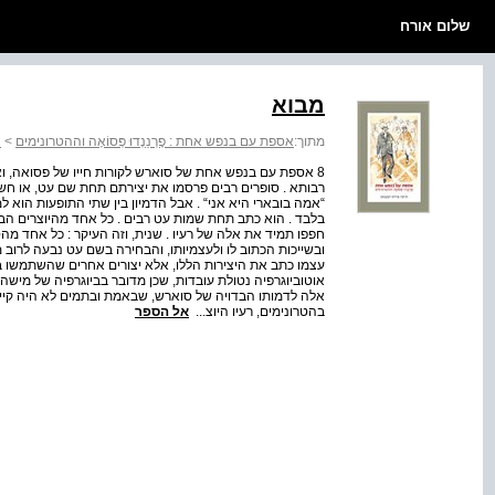
שלום אורח
מבוא
מתוך:
אספת עם בנפש אחת : פֶרְנַנְדוּ פְּסוֹאָה וההטרונימים
>
א
8 אספת עם בנפש אחת של סוארש לקורות חייו של פסואה, ואו
רבותא . סופרים רבים פרסמו את יצירתם תחת שם עט, או חשו 
“אמה בובארי היא אני“ . אבל הדמיון בין שתי התופעות הוא
בלבד . הוא כתב תחת שמות עט רבים . כל אחד מהיוצרים הבדו
חפפו תמיד את אלה של רעיו . שנית, וזה העיקר : כל אחד מ
ובשייכות הכתוב לו ולעצמיותו, והבחירה בשם עט נבעה לרוב 
עצמו כתב את היצירות הללו, אלא יצורים אחרים שהשתמשו ב
אלה לדמותו הבדויה של סוארש, שבאמת ובתמים לא היה קיים
בהטרונימים, רעיו היוצ...
אל הספר