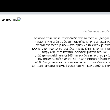
ילוסופים (ספר שלישי)
אפלטון 49 142 בספר הרביעי שלכמקורו את מְנֵסִיסְטְרַטוֹס איש תַּסוֹס, 143 דבר זה מתקבל על הדעת . חיבורו חומר למחשבה .
קיר ולבכר את דעותיו של פילוסוף זה על פני כל איש אחר, סברתי
בר וכן את שיטתו האינדוקטיבית — באופן בסיסי ככל האפשר
ו מדעותיו . הן לו נצרכתי לגולל באוזנייך כל עניין לפרטי פרטים,
היה הדבר, כמאמר 145 הפתגם, כמו להביא ינשוף אל אתונה . 146 היה הראשון שכתבובכן, מספרים כי זֵנוֹן איש אֶלֶאָה
דיאלוגים . ( 48 ) אך אריסטו, בספר הראשון של חיבורו על 142 אין בידינו ידיעות על איש זה . 143 ביוונית : ηλὕ ὴκιτητελεΜ ,
ואפשר שפירוש הביטוי הוא 'חומר לתרגול' . ייתכן שמדובר בספר תרגילים באמנות הנאום . 144 פנייה זו לקוראת עלומת שם
הולידה את הסברה, כי היצירה כולה הוקדשה לאותה גבירה חובבת פילוסופיה . השוו גם אחרית דבר בסוף ספר א, עמ' 108 –
אל