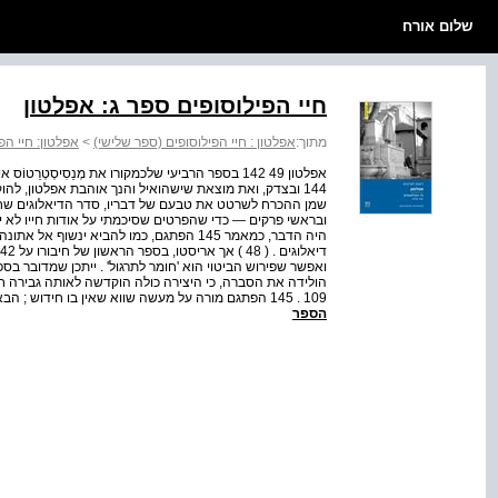
שלום אורח
חיי הפילוסופים ספר ג: אפלטון
מתוך:
אפלטון : חיי הפילוסופים (ספר שלישי)
>
אפלטון: חיי הפ
144 ובצדק, ואת מוצאת שישהואיל והנך אוהבת אפלטון, להו
שמן ההכרח לשרטט את טבעם של דבריו, סדר הדיאלוגים שחי
ובראשי פרקים — כדי שהפרטים שסיכמתי על אודות חייו לא יופרד
109 . 145 הפתגם מורה על מעשה שווא שאין בו חידוש ; הבאת דבר למקום שבו הוא מצוי בשפע ( כמימרת החכמים : תב...
הספר