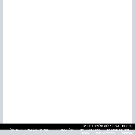
© מטח - המרכז לטכנולוגיה חינוכית
אינדקס הספרים
תקנון הספרייה
על הספרייה
תנאי שימוש באתר והגנה על
פרטיות
הסדרי נגישות
עזרה