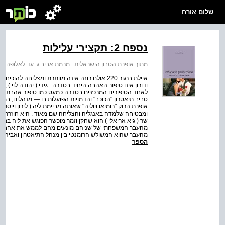
שלום אורח
נספח 2: תקצירי עלילות
מתוך:
אופרת הסבון הישראלית : מרמת אביב ג’ עד לאלופה
>
איילת ברגור 220 אולם רונה אינה מוותרת ומצליחה
ודורון אינו סיפור האהבה היחיד בסדרה . גידי ( יהודה לוי ) 
סביב תיאטרון "הכוכב" והדמויות הפועלות בו — מנהלים, במ
אופרת הרוק "רומיאו ויוליה" שאותה מביימת ליה ( לירון וייסמ
ומבטיחה שלמדה באנגליה והצליחה שם מאוד . היא חוזרת לארץ 
שר ( גיא אריאלי ) הוא שחקן וזמר מוכשר הפוגש את ליה במהלך
מהעבר המשפחתי של שניהם מונעים מהם לממש את אהבתם . 
מהעבר שהוא המשולש הרומנטי בין מנהל התיאטרון ואביה של ל
הספר