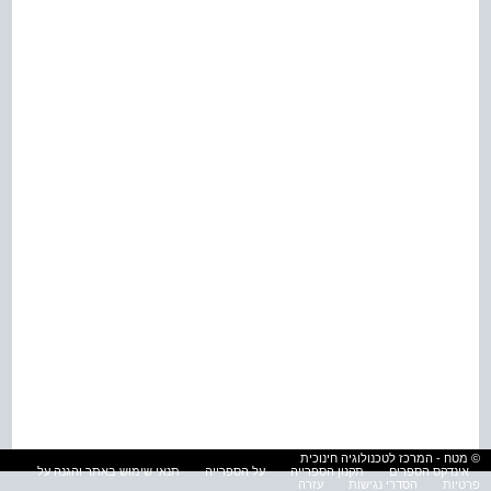
© מטח - המרכז לטכנולוגיה חינוכית
אינדקס הספרים
תקנון הספרייה
על הספרייה
תנאי שימוש באתר והגנה על
פרטיות
הסדרי נגישות
עזרה