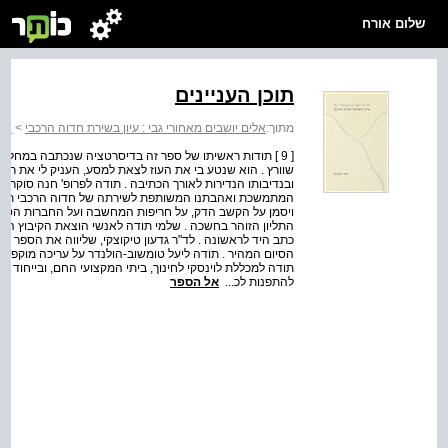
שלום אורח
תוכן העניינים
מתוך:
אלים יושבים מאחורי גבי : עיון בשירת חדוה הרכבי
>
אלי
[ 9 ] תודות ראשיתו של ספר זה בדיסרטציה שנכתבה במחלקה 
שוורץ . הוא שנטע בי את העוז לצאת למסע, העניק לי את רו
ובנדיבותו הנדירות לאורך הכתיבה . תודה לפרופ' חנה סוקר
המתמשכת ואהבתנו המשותפת לשירתה של חדוה הרכבי תרמו רב
ויסמן על הקשב הדק, על חריפות המחשבה ועל החברות הטובה
התליון הזוהר בחשכה . שלמי תודה לאנשי הוצאת הקיבוץ המא
כתב היד לראשונה . לד"ר גדעון טיקוצקי, שליווה את הספר בחו
הסיום המהיר . תודה ליעל טומשוב-הולנדר על עריכה מוקפדת ול
תודה למכללת לוינסקי לחינוך, ביתי המקצועי החם, ובייחוד לפ
להתפנות לכ...
אל הספר