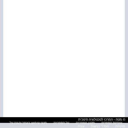
© מטח - המרכז לטכנולוגיה חינוכית
אינדקס הספרים
תקנון הספרייה
על הספרייה
תנאי שימוש באתר והגנה על
פרטיות
הסדרי נגישות
עזרה