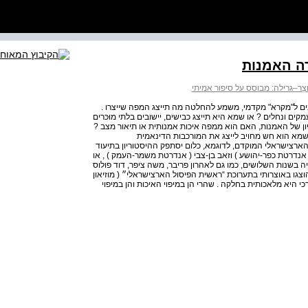
ה האמנות
צֵר–גרילה: מבוסס על סיפור אמיתי
וגרף מחויבים ל"מקרא" מקדמי, משמע להחלטה מה תייצג המפה שייצרו .
ים ונחלים ? או שמא היא תייצג כבישים, יישובים בלתי מוּכּרים
יון של האמנות, האם הוא ממפה איכות אמנותית או תיאור מצב ?
 שמא הוא חש מחויב לייצג את המורכבות הדינאמית
ארצישראלי המוקדם, לדוגמא, כלום יסתפק ההיסטוריון בתיעוד
 אנדרטת כפר-יהושע ) וזאב בן-צבי ( אנדרטת משמר-העמק ) , או
 בשנות השלושים, כמו גם לאהרון פריבר, משה ציפר, דוד פולוס
וצגו באוצרותי בתערוכת “ראשית הפיסול הארצישראלי״ ( מוזיאון
פוט ערכי היא מלאכותית בחלקה . שהרי הן במיפוי האיכות והן במיפוי