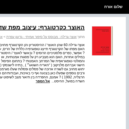
שלום אורח
האוצר כקרטוגרף: עיצוב מפת שד
מתוך:
אוצר-גרילה : מבוסס על סיפור אמיתי - גדעון עפרת
>
או
אוצֵר-גרילה 60 שהן האוצר / ההיסטוריון והן הקרט
האם מפתו של הקרטוגרף תייצג טופוגרפיה כללית של הרים, עמק
? אפשר, כפרים פלסטיניים הרוסים ? ובאשר לאוצר / היסטור
במילים אחרות, האם הוא מצביע רק על פסגות אמנותיות, או
והמולטי-טופוגראפית של המרחב האמנותי ? בתחום הפיסול ה
הישגי אברהם מלניקוב ( “האריה השואג״ ) , בתיה לישנסקי (
יחוש מחויב גם לשורה ארוכה של פסלים ופסלות שעלו מגרמניה
ורבים נוספים שפעלו כאן בצנעה אף כי באיכות, ועבודותיהם ה
הרצליה, 1992 ) ? אמנם, ההפרדה בין תיאור מצב לשי
השדה בפועל, ההיסט...
אל הספר