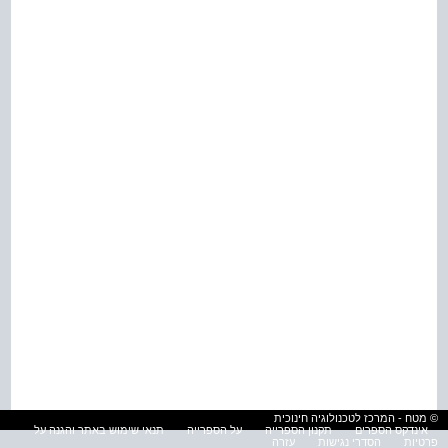
© מטח - המרכז לטכנולוגיה חינוכית
אינדקס הספרים
תקנון הספרייה
על הספרייה
תנאי שימוש באתר והגנה על
פרטיות
הסדרי נגישות
עזרה