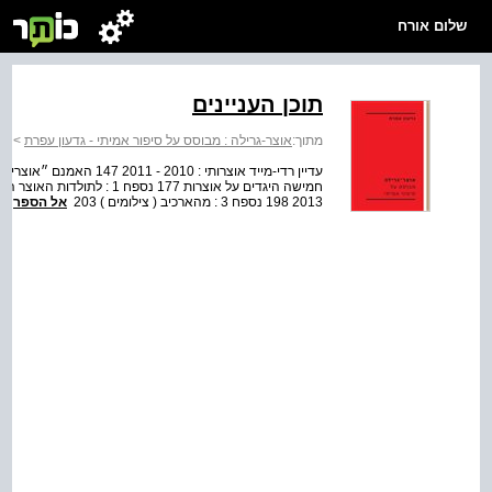
שלום אורח
תוכן העניינים
מתוך:
אוצר-גרילה : מבוסס על סיפור אמיתי - גדעון עפרת
>
או
2013 198 נספח 3 : מהארכיב ( צילומים ) 203
אל הספר