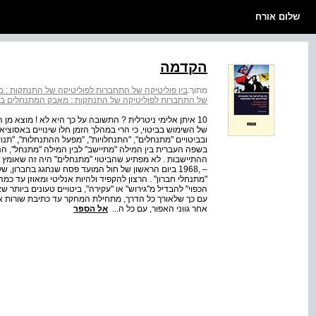
שלום אורח
הקדמה
מתוך:
בין פוליטיקה של התחברות לפוליטיקה של התנתקות :
של התחברות לפוליטיקה של התנתקות : מאבק המתנחלים בת
10 איתן אלימי ניטרלית ? התשובה על כך היא לא ! מוצא 
של השימוש בביטוי, כי הרי במהלך הזמן חלו שינויים באסוציאצ
ובביטויים "מתנחלים", "התנחלויות", "מפעל ההתנחלות", "תנ
בשפה העברית בין המילה "מתיישב" לבין המילה "מתנחל", 
ההתיישבות . לא מפתיע שהביטוי "מתנחלים" היה זה שאומץ על
– ,1968 ביום הראשון של חול המועד פסח שנחגג בחברון
"מתנחלי חברון" . הרצון להקפיד ולהיות אנליטי ומאוזן עד כמ
הכפוי" להבדיל מ"גירוש" או "עקירה", ביטויים טעונים ביו
עם כך שלאורך כל הדרך, מתחילת המחקר עד כתיבת שורות אל
אחר גווני האפור, עם כל ה...
אל הספר