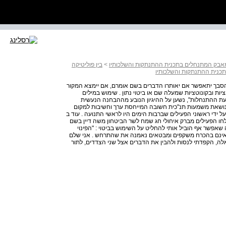
 מאבק המתנחלים בתכנית ההתנתקות והשלכותיו
>
בין פוליטיקה
כנית ההתנתקות והשלכותיו
מן הסבך יתאפשר אם יאותרו הדברים בשם אומרם, אם יימצא המקור
יות ובקונוטציות שמעלה שם או ביטוי נתון . שימוש במילים
ועת ההתנחלות", נשען על ההיגיון הנובע מההבחנה הנעשית
הנושאת משמעות תנ"כית חשובה המייחסת ערך וחשיבות למקום
 ידי ראשוני הפעילים שברבות הימים היו לראשי התנועה . עוד ב
, שלחו הפעילים מברק איחולי חג שמח לשר הביטחון משה דיין בשם
ה שאפשר אף הוביל אותי להחליט על השימוש בביטוי : "הפינוי
תר שאינם בהכרח משקפים ומבטאים נאמנה את שהתרחש . אני שלם
ה, הקפדתי לנסות ולהבין את הדברים אצל שני הצדדים, לתור