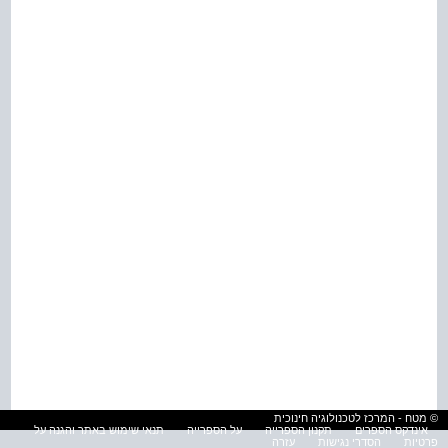
© מטח - המרכז לטכנולוגיה חינוכית
אינדקס הספרים
תקנון הספרייה
על הספרייה
תנאי שימוש באתר והגנה על
פרטיות
הסדרי נגישות
עזרה