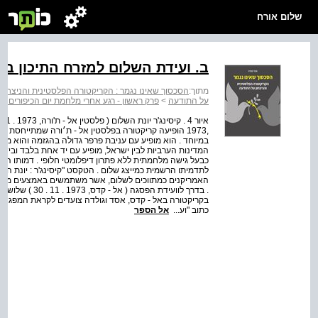
שלום אורח
ב. ועידת השלום למזרח התיכון בז
מתוך:
הסכסוך שאינו נגמר : הקריקטורה הפלסטינית והניצחון
על התודעה
>
פרק ראשון - רגע אחרי מלחמת יום הכיפורים (1973)
במיוחד . הוא מופיע עם עניבת פרפר גדולה בהגזמה והוא מתואר
המדינות הערביות לבין ישראל, מופיע עם יד אחת בלבד וביד ז
כבעל גישה מלחמתית ללא פתרון דיפלומטי חלופי . דמותו ה
לתדמיתו הרשמית כמייצג שלום . הטקסט "קיסינג'ר : יונת הש
כתוב "וע...
אל הספר