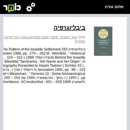
שלום אורח
ביבליוגרפיה
מתוך:
אחר המבול : סיפורי מוצא במקרא ובאגן הים־התיכון המ
המזרחי
 Leiden 1988, pp . 270 – 283 M . Weinfeld , “ Historical
 pp M .
toriography Presented to Hayim Tadmor ( ScrHier 33 ) ,
וילאמוביץ 1899 639 – 601 . pp , ) 1899 ( I . Willi - Plein , “ Power or Inheritance : AConstructive וילי...