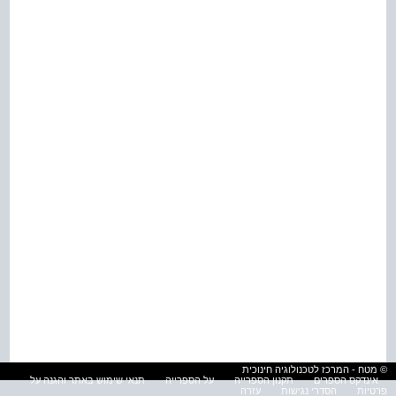
© מטח - המרכז לטכנולוגיה חינוכית
אינדקס הספרים
תקנון הספרייה
על הספרייה
תנאי שימוש באתר והגנה על
פרטיות
הסדרי נגישות
עזרה