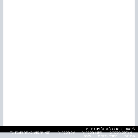
© מטח - המרכז לטכנולוגיה חינוכית
אינדקס הספרים
תקנון הספרייה
על הספרייה
תנאי שימוש באתר והגנה על
פרטיות
הסדרי נגישות
עזרה