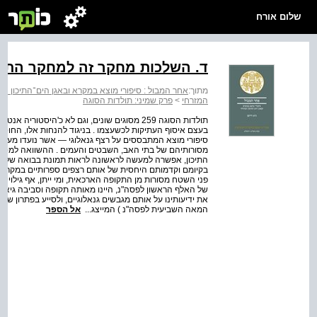
שלום אורח
ד. השלכות מחקר זה למחקר התו
מתוך:
אחר המבול : סיפורי מוצא במקרא ובאגן הים־התיכון המ
המזרחי
>
פרק שמיני: תולדות הסוגה
תולדות הסוגה 259 מסוגים שונים, וגם לא כ'היסטור
בעצם איסוף העתיקות לכשעצמו . בניגוד להנחות אלו, החוטי
סיפורי מוצא המתבססים על רצף גנאלוגי — אשר נועדו מעיקר
מסורותיהם של בתי האב, השבטים והעמים . ההשוואה למסורות
התיכון, אפשרה למעשה לראשונה לראות תמונת בבואה של רצפ
בקיומם וקדמותם היחסית של אותם רצפים ספרותיים במקרא . ג
פני השטח מסורות מן התקופה הארכאית, ומי ייתן, אף גילויי
של האלף הראשון לפסה"נ, היינו מאותה תקופה וסביבה גיאוג
המאה השביעית לפסה"נ ) המייצג...
אל הספר