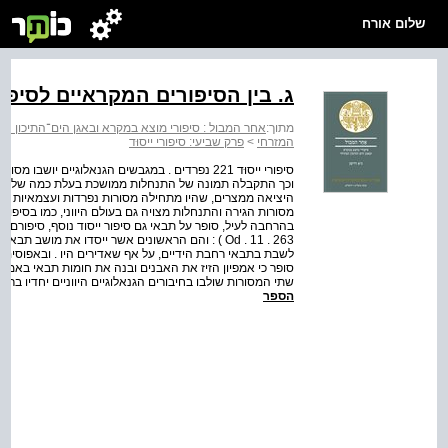
שלום אורח
ג. בין הסיפורים המקראיים לסיפור
מתוך:
אחר המבול : סיפורי מוצא במקרא ובאגן הים־התיכון המ
המזרחי
>
פרק שביעי: סיפורי ייסוּד
סיפורי ייסוּד 221 נפרדים . במגבשים הגנאלוגיים יו
וכך התקבלה תמונה של התנחלות ממושכת בעלת כמה שלבים ע
היציאה ממצרים, שהיו מתחילה מסורות נפרדות ועצמאיות שיצא
לשבת בתבאי רחבת הידיים, על אף שאדירים היו . ובאפוסים הג
שתי המסורות שולבו בחיבורים הגנאלוגיים היווניים יחדיו בר
הספר