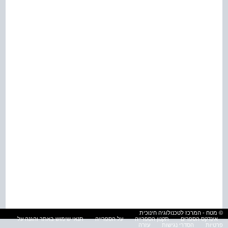
© מטח - המרכז לטכנולוגיה חינוכית
אינדקס הספרים
תקנון הספרייה
על הספרייה
תנאי שימוש באתר והגנה על
פרטיות
הסדרי נגישות
עזרה