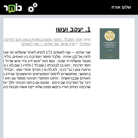
שלום אורח
1. יעקב ועשו
מתוך:
אחר המבול : סיפורי מוצא במקרא ובאגן הים־התיכון המ
המזרחי
>
פרק שישי: שני אחים — שני לאומים
שני אחים — שני לאומים 171 להרגו לאחר
לחרן אל לָבָן אחיה . מלבד סיפור המריבה בין האחים, בלידת
מנוגד ומשלח-יד שונה . עשו הוא "איש יֹדע ציד איש שדה" ( ש
חסר תרבות ; הוא בז לבכורתו ( שם,לד ) ולחייו ( שם,לא ) ונכ
כרועה צאן ( בר' כז,ט ; לא,לח-מ ) הכרוך אחרי אמו . הבדלי אופ
האחים שבבראשית . החוט הסיפורי הכוהני מספר גם הוא על הו
דבר על המריבה שביניהם . אמנם גם בחוט הכוהני הלך יעקב 
שרבקה ויצחק הוריו ביקשו ממנו שלא ייקח אשה מבנות כנען, 