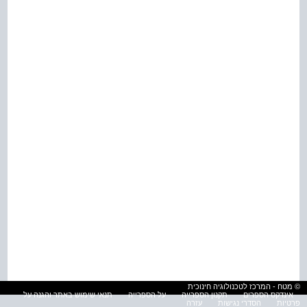
© מטח - המרכז לטכנולוגיה חינוכית
אינדקס הספרים
תקנון הספרייה
על הספרייה
תנאי שימוש באתר והגנה על
פרטיות
הסדרי נגישות
עזרה