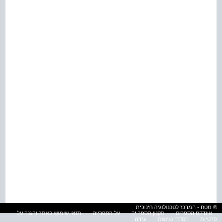
© מטח - המרכז לטכנולוגיה חינוכית
אינדקס הספרים
תקנון הספרייה
על הספרייה
תנאי שימוש באתר והגנה על
פרטיות
הסדרי נגישות
עזרה