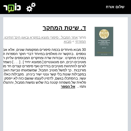
שלום אורח
ד. שיטת המחקר
מתוך:
אחר המבול : סיפורי מוצא במקרא ובאגן הים־התיכון המ
המזרחי
>
מבוא
30 מבוא מיוחדים בכמה סיפורים ממקומות שונים, אלא אם מני
נוספים . בהקשר זה מאלפים במיוחד דברי חוקר הספרות העממ
במרכז מחקרנו : עבודות שדה ומחקרים המבוססים עליהן הוכיח
מוטיבים רבים, הם מונוגנטיים [ ממוצא יחיד ] . [ . . . ] כש
לגרום להתהוות מוטיבים בודדים ואף סיפורים קצרים חד מוטיבי
מורכבות . כך למשל מוטיב המבול, שמשמעותו טביעת האנושות
במקבילות שונות בלי קשר גנטי ישיר ביניהן . מקבילות כאלו 
עשוי, בהסתכלו בגשם, לדמיין לעצמו שגשם כזה לא ייפסק והמ
פלאית של משפחה קטנה בת שלוש נפשות ממבול, וההצלה היא ת
ותמי...
אל הספר