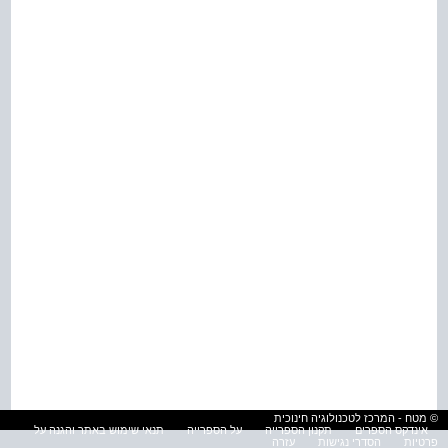
© מטח - המרכז לטכנולוגיה חינוכית
אינדקס הספרים
תקנון הספרייה
על הספרייה
תנאי שימוש באתר והגנה על
פרטיות
הסדרי נגישות
עזרה