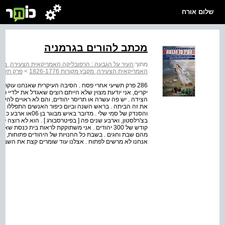
שלום אורח
מכתב להורים בגרמניה
מתוך:
העיר על הגבעה : הרפובליקה האמריקאית הצעירה, מקבץ מקורו
האמריקאית הצעירה, מקבץ מקורות 1826-1776
>
פרק תשיעי
286 פרק תשיעי אחרי פסח . הסיבה העיקרית שאנחנו עוקרים מ
יקרים, אני יודעת מצוין שלא הייתם רוצים שאגדל את ילדיי כמ
הצידה . יש פה עשרה או תריסר יהודים, והם לא ראויים להיקר
בצ'רלסטון, וארבע שנים פה [ בפיטרסבורג ] . הוא לא רוצה להי
קודש של 300 יהודים . אני משתוקקת לראות בית כנסת ש
מהם שבת וחגים . בשבת כל החנויות של היהודים פתוחות, והם
אנחנו לא מרשים לפתוח . אצלנו עוד שומרים קצת את השבת . 