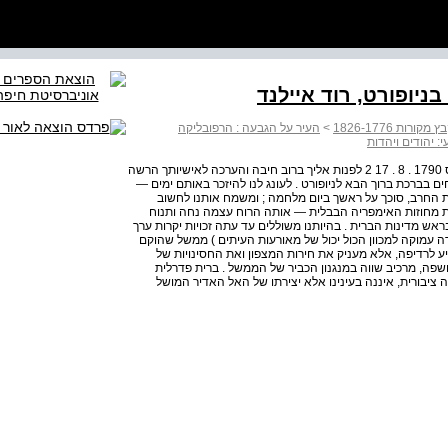
בניופורט, רוד איילנד
ת 1826-1776
>
העיר על הגבעה : הרפובליקה
: יהודים ויהדות
282 פרק תשיעי 1 פנייה אל הנשיא ג'ורג' וושינגטון מוזס סייקס 1790 . 8 . 17 2 לפנות אליך ברוב חיבה והערכה לאישיותך הרשה
ם בברכת ברוך הבא לניופורט . לעונג לנו להיזכר באותם ימים —
מת החרב, סוכך על ראשך ביום מלחמה ; ומשמח אותנו לחשוב
 מחוזות האימפריה הבבלית — אותה הרוח עצמה נחה ותנוח
ש מדינות הברית . בהיותנו משוללים עד עתה זכויות יקרות ערך
דה עמוקה למכוון הכול יכול של מאורעות העיתים ) ממשל שהוקם
יע לרדיפה, אלא מעניק את חירות המצפון ואת החסינויות של
ושפה, מרכיב שווה במנגנון הכביר של הממשל . ברית פדרלית
 ציבורית, איננה בעינינו אלא יצירתו של האל האדיר המושל