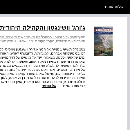
שלום אורח
ג'ורג' וושינגטון והקהילה היהודית 
מתוך:
העיר על הגבעה : הרפובליקה האמריקאית הצעירה, מקבץ מקורו
האמריקאית הצעירה, מקבץ מקורות 1826-1776
>
פרק תשיעי
לנו, בני משפחת אברהם, ולמעלותיך, ולהצטרף לאחינו האזרחי
ימים של קושי וסכנה, כשאלוהי ישראל, מושיעו של דויד מאי
שאותה הרוח שנחה בחיק דניאל האהוב ואיפשרה לו לנהל את
עליך לעד ותאפשר לך למלא את תפקידיך התובעניים כעומד ברא
של אזרחים חופשיים, אנו רואים כעת לנגד עינינו ( בהכרת תו
על יסוד ריבונות העם, ממשל שאינו מעודד קנאות, שאינו מסי
האזרחות בנדיבות לכולם, ורואה בכל אדם, בן כל אומה, לשון 
גדולה ורחבה זו, שיסודותיה הם אהבת אדם, אמון הדדי ויושרה
בצבאות השמיים ...
אל הספר