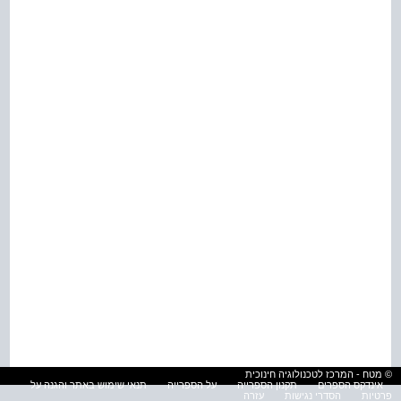
© מטח - המרכז לטכנולוגיה חינוכית
אינדקס הספרים
תקנון הספרייה
על הספרייה
תנאי שימוש באתר והגנה על
פרטיות
הסדרי נגישות
עזרה