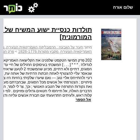
שלום אורח
תולדות כנסיית ישוע המשיח של ק
המורמונית]
מתוך:
העיר על הגבעה : הרפובליקה האמריקאית הצעירה, מקבץ מקורו
האמריקאית הצעירה, מקבץ מקורות 1826-1776
>
פרק חמיש
202 פרק חמישי הטקסט שלפנינו את הקלישאה האמריקאית
שנאסר עליי להצטרף לאחת הכתות הדתיות של אותה עת, וכיוון 
רעיי ולהתייחס אליי טוב — ואם שיערו שלקיתי בהזיות היו צר
פיתויים : הצטרפתי אל אנשים מכל הסוגים, שבחברתם מעדתי
ואת נקודות התורפה של הטבע האנושי ; וכך, צר לי לומר, הגעתי
הדברים האלה, אל תייחסו לי חטאים גדולים ומזיקים . לפי טבע
קלות ראש, ולעיתים התרועעתי עם חבורת אנשים עליזה ודברים 
אל הספר