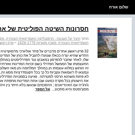
שלום אורח
חסרונות השיטה הפוליטית של אר
מתוך:
העיר על הגבעה : הרפובליקה האמריקאית הצעירה, מקבץ מקורו
האמריקאית הצעירה, מקבץ מקורות 1826-1776
>
פרק ראשו
32 פרק ראשון אחרים מדברים על פחד אוליגרכי מדמוקרטי
החדש שהיא יצרה ככאלו שנועדו להגביל את כוחן של המדינות
שלו, לאחר שחבר לג'פרסון במאבקו נגד הפדרליסטים במהלך כה
זה הורגש במלוא עוצמתו הן במהלך המלחמה והן מאז השלום ; 
ונמצאו לו דוגמאות עקביות כל כך בכל הקונפדרציות מסוג ז
את הישנותן בכל מקרה כמעט שבו אחת המדינות מתפתה אחר
ג'ורג'יה עם האינדיאנים ; ההסכמים שנעשו בלא היתר בין וירג'ינ
מסצ'וסטס והיא מתכוונ...
אל הספר