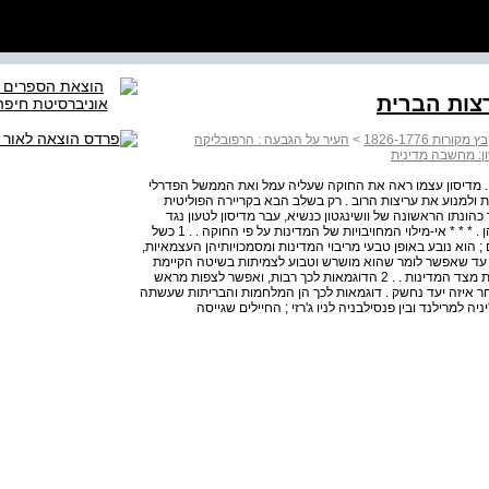
צות הברית
ת 1826-1776
>
העיר על הגבעה : הרפובליקה
ן: מחשבה מדינית
ה . מדיסון עצמו ראה את החוקה שעליה עמל ואת הממשל הפדרלי
 ולמנוע את עריצות הרוב . רק בשלב הבא בקריירה הפוליטית
ונתו הראשונה של וושינגטון כנשיא, עבר מדיסון לטעון נגד
התעצמותו של הממשל הפדרלי בשם זכויות המדינות ואזרחיהן . * * * אי-מילוי המחויבויות של המדינות על פי החוקה . . 1 כשל
הוא נובע באופן טבעי מריבוי המדינות ומסמכויותיהן העצמאיות,
ה, עד שאפשר לומר שהוא מושרש וטבוע לצמיתות בשיטה הקיימת
לא פחות משהוא הרסני למטרתה . פגיעה בסמכויות הפדרליות מצד המדינות . . 2 הדוגמאות לכך רבות, ואפשר לצפות מראש
 איזה יעד נחשק . דוגמאות לכך הן המלחמות והבריתות שעשתה
יה למרילנד ובין פנסילבניה לניו ג'רזי ; החיילים שגייסה