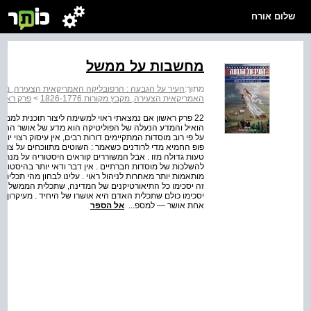
שלום אורח
מחשבות על ממשל
מתוך:
העיר על הגבעה : הרפובליקה האמריקאית הצעירה, מקבץ מקורו
האמריקאית הצעירה, מקבץ מקורות 1826-1776
>
פרק ראשו
22 פרק ראשון אם נמצאתי ראוי למשימה ליצור תוכנית לממ
הואיל והמדע הנעלה של הפוליטיקה הוא מדע של אושר החברה
על פי רוב מוסדות המתקיימים דורות רבים, אין עיסוק רצוי י
טעות גדולה מזו . אבל המשוררים קוראים היסטוריה על מנת ל
להשלכות של מוסדות חברתיים . אין דבר ודאי יותר בהיסטו
מותאמות יותר מאחרות לניהול ראוי . עלינו לבחון מהי תכלית
זה יסכימו כל התיאורטיקנים של המדינה, שתכלית הממשל הי
יסכימו כולם שתכלית האדם היא אושרו של היחיד . מעיקרון ז
אחת אושר — למספ...
אל הספר