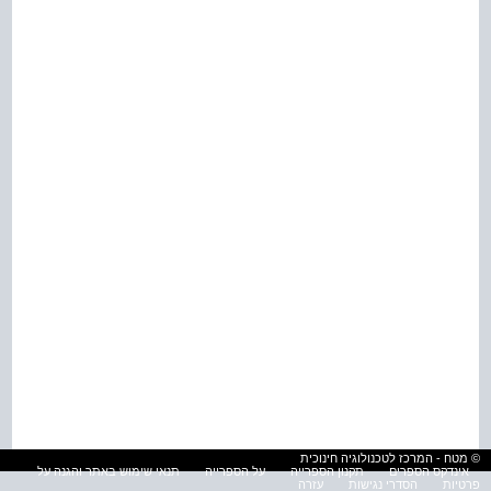
© מטח - המרכז לטכנולוגיה חינוכית
אינדקס הספרים
תקנון הספרייה
על הספרייה
תנאי שימוש באתר והגנה על
פרטיות
הסדרי נגישות
עזרה