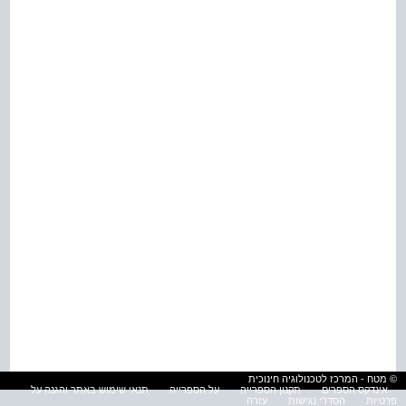
© מטח - המרכז לטכנולוגיה חינוכית
אינדקס הספרים
תקנון הספרייה
על הספרייה
תנאי שימוש באתר והגנה על
פרטיות
הסדרי נגישות
עזרה