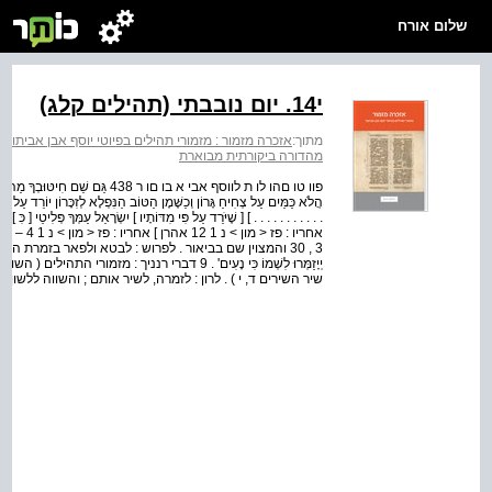
שלום אורח
י14. יום נובבתי (תהילים קלג)
מתוך:
אזכרה מזמור : מזמורי תהילים בפיוטי יוסף אבן אביתור
>
מהדורה ביקורתית מבוארת
שיר השירים ד, י ) . לרון : לזמרה, לשיר אותם ; והשווה ללשון ב