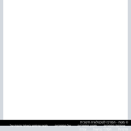
© מטח - המרכז לטכנולוגיה חינוכית
אינדקס הספרים
תקנון הספרייה
על הספרייה
תנאי שימוש באתר והגנה על
פרטיות
הסדרי נגישות
עזרה