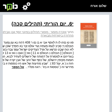
שלום אורח
י6. יום הוריתי (תהילים קכה)
מתוך:
אזכרה מזמור : מזמורי תהילים בפיוטי יוסף אבן אביתור
>
מהדורה ביקורתית מבוארת
חומות מקיפין ירושלם, של כסף ושל זהב של אבן יקרה של פוך
הזה ג ( א, עמ' 83 ) : 'שבע מחיצות של אש היו כוסס
מדרשי זה ( 'נוססות זו בזו' : ראה פס"ר...
אל הספר