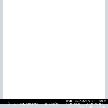
© מטח - המרכז לטכנולוגיה חינוכית
אינדקס הספרים
תקנון הספרייה
על הספרייה
תנאי שימוש באתר והגנה על
פרטיות
הסדרי נגישות
עזרה