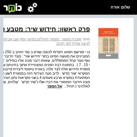
שלום אורח
פרק ראשון: חידוש שיר: מטבע פייט
מתוך:
אזכרה מזמור : מזמורי תהילים בפיוטי יוסף אבן אביתור
>
לניצני שירת 'תור הזהב'
בו י מ
י 15 , 7 ) . בתמונה רבת הפנים המצטיירת מתוך בחינת
מסורת וחידוש אלה לצד אלה, באורח טיפוסי ליצירת פייטננו .
המקראי 'שִׁיר חָדָשׁ' . לרוב מצוי הצירוף הזה במסגרת לשון הקריאה
המתועדת במקרא ארבע פעמים 4 בשני
מציג הדובר המזמורי את דברו שלו כ'שִׁיר חָדָשׁ' : 'אֱלֹהִים, שִׁיר חָדָשׁ אָ
לֵאלֹהֵינוּ' ( תהיל...
אל הספר