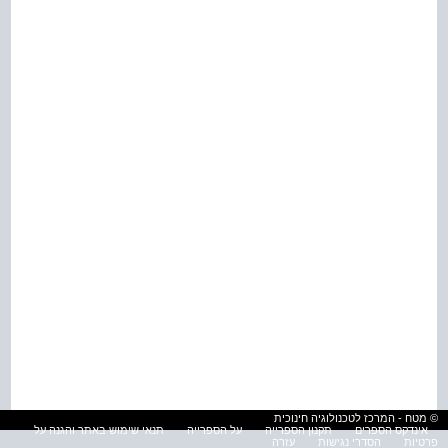
© מטח - המרכז לטכנולוגיה חינוכית
אינדקס הספרים
תקנון הספרייה
על הספרייה
תנאי שימוש באתר והגנה על
פרטיות
הסדרי נגישות
עזרה