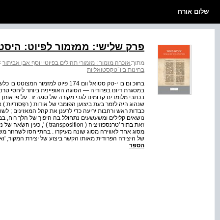
שלום אורח
פרק שלישי: ממזמור לפיוט: היסטי
מתוך:
אזכרה מזמור : מזמורי תהילים בפיוטי יוסף אבן אביתור
>
בחינות בין־טקסטואליות
בחוכ ום בו י-טק סטואל וום 174 פיוט 
במסגרת דיונו בפרודיה — הסוגה האופיינית ביותר ליחסי ט
בכתבי מלומדים קדומים לגבי מקורה של סוגה זו . על פי אותן 
שנהוג היה לזמר בעת ביצוען הפומבי של אודות ( רפְּסודיות ) א
כבדות ראש ורחבות יריעה כדי לרענן את קהל המאזינים ; לש
זאת בתור 'טרנספוזיציה ( tion
מסוג אחד לאווירה מסוג שונה מעיקרו . בהתייחסו לשחזור מש
של היצירה הפרודית מאותו הקשר ביצוע של יצירת המקור, 'ואף מאותו טקסט עצמו
הספר