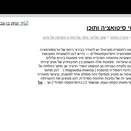
 סיטואציה ותוכן
אזכרה מזמור
>
שער שלישי: מסד של מקרא וטפחות של פיוט:
למזמור המצוטט בו כלשונו כ'מסגרת מקראית' יש להגדיר בבירור כיחס של טרנספורמציה .
רנספורמציה היפרטקסטואליים — נדרש ז'נט להשערות המובאות
השערות נתהוותה הפרודיה מתוך מיני פזמונות ביניים קלילים
ו טרגדיות . פזמונות אלה הושמעו בין חטיבותיהן של אותן יצירות
ונם נלקחה כצורתה מן הטקסט השירי הרציני אך מתוך החלתה על
נושאים קלילים ומשעשעים נתחולל בה היפוך של הלך רוח, בבחינת 'רפסודיה מהופכת ( rhapsodia inversa ) ' . ז'נט מתאר
transposi ) ', כעין השׂאה של נעימה או מוטיב מוסיקלי זהה מסולם אחד למשנהו, ובעיקר מאווירה
וער זה של נסיבות התהוות הפרודיה, ז'נט מטעים את היווצרותה
, שנשמר 2 [ בהיפרטקסט הפרודי ] אך...
אל