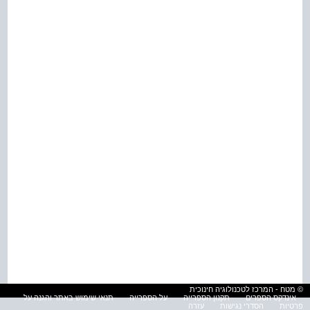
© מטח - המרכז לטכנולוגיה חינוכית
אינדקס הספרים
תקנון הספרייה
על הספרייה
תנאי שימוש באתר והגנה על
פרטיות
הסדרי נגישות
עזרה