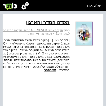
שלום אורח
מקדם הסדר והארגון
מתוך:
הקוד האנושי ACE SILVER : מיפוי מקדמי ההצלחה למאה ה-21
למאה ה-21
>
שמונת מקדמי המודל
מקדם הסדר ממוקם ברובד ההתנהגותי, בין הרובד האישיותי וב
האדם ברמת העשייה ואת סגנון הביצוע שלו . המיקום מצביע
השמאלית, ולמעשה מהווה ביטוי התנהגותי שלה . היכולת לפעול
קדימה, שהוא אחד מאושיות מקדם הסדר, מתבסס על היכולת ל
הוא המשלים והמאזן של הכאוס והשינוי התמידי . הוא - הוא 
המערכת...
אל הספר