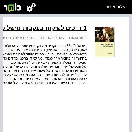
שלום אורח
3 דרכים לפיקוח בעקבות מישל פוקו
מתוך:
ארגונים בעולם פוסטמודרני
>
ארגונים בעולם פוסטמודר
ישראל כ"ץ 66 תכנון מקדים מהודק וכן שימוש בה והפ
זאת, בארגון, כיצירה אנושית, נדרשות הוראות שיתחשבו בגורם
מראש לאופן הפעלתו . קו חשיבה זה מופיע לא אחת כאנלוגי 
בהקשר זה בחומר אחר לגמרי . אך לא די בתכנון מקדים כדי ל
שביסוד ההפעלה האנושית גיבוי של יכולת אכיפה טובה . זה 
של הפסיכולוגיה החברתית ושל תחומים אחרים של הנדסת אנ
מסורתיות וגולמיות משהו של פיקוח ישיר בדרכים מתוחכמות אך
עובדים" מנסה להתמודד עם הנחת הסירוב האפשרי של היחיד 
בעידן הקדום הייתה העבודה בעיקרה משימה...
אל הספר