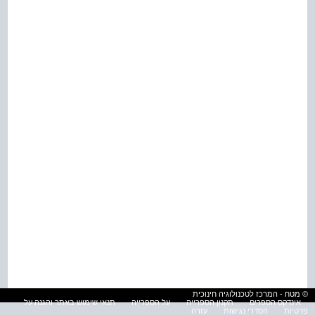
© מטח - המרכז לטכנולוגיה חינוכית
אינדקס הספרים
תקנון הספרייה
על הספרייה
תנאי שימוש באתר והגנה על
פרטיות
הסדרי נגישות
עזרה