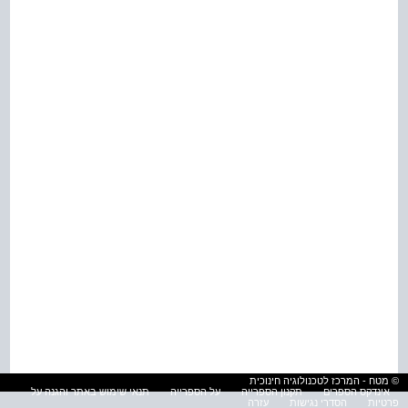
© מטח - המרכז לטכנולוגיה חינוכית
אינדקס הספרים
תקנון הספרייה
על הספרייה
תנאי שימוש באתר והגנה על
פרטיות
הסדרי נגישות
עזרה