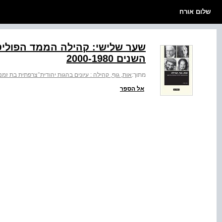
שלום אורח
שער שלישי: קהילה הממד הפוליטי
השנים 2000-1980
מתוך:
אות, גוף, קהילה : עיונים בהגות יהודית־צרפתית בת זמננ
אל הספר