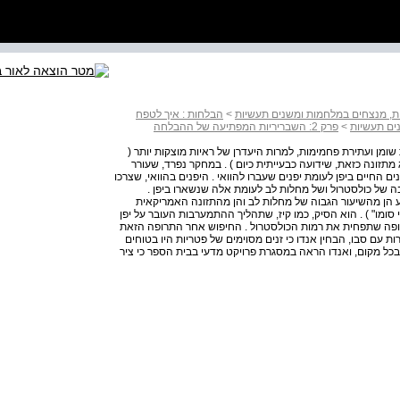
ות, מנצחים במלחמות ומשנים תעשיות
>
הבלחות : איך לטפח
ים תעשיות
>
פרק 2: השבריריות המפתיעה של ההבלחה
ה דלת שומן ועתירת פחמימות, למרות היעדרן של ראיות מוצקות יותר (
ההנחיות הרשמיות 1 החלו להסתייג מתזונה כזאת, שידועה כבעייתית כיום ) . במחקר נפרד, שעורר
 החיים ביפן לעומת יפנים שעברו להוואי . היפנים בהוואי, שצרכו
 של כולסטרול ושל מחלות לב לעומת אלה שנשארו ביפן .
פתע הן מהשיעור הגבוה של מחלות לב והן מהתזונה האמריקאית
מו" ) . הוא הסיק, כמו קיז, שתהליך ההתמערבות העובר על יפן
תרופה שתפחית את רמות הכולסטרול . החיפוש אחר התרופה הזאת
ות עם סבו, הבחין אנדו כי זנים מסוימים של פטריות היו בטוחים
בכל מקום, ואנדו הראה במסגרת פרויקט מדעי בבית הספר כי ציר