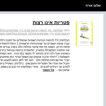
שלום אורח
פטריות אינן רצות
מתוך:
הבלחות : איך לטפח רעיונות פורצי דרך שמרפאים מחל
רעיונות פורצי דרך שמרפאים מחלות, מנצחים במלחמות ומשנ
הבלחות | 73 לניסוח הנחיות רשמיות שהמליצו על תזונ
עברו שישה עשורים עד ש
פחות הדים, השווה קיז את שיעור מחלות הלב בקרב גברים יפנים
את התזונה המקובלת במערב, התאפיינו ברמות גבוהות בהרבה
כשהגיע אנדו לניו יורק התחוור לו הקשר במו עיניו : הוא הו
השופעת ( "ראיתי הרבה אנשים עם משקל עודף, כמו מתאבקי סו
יגביר את שכיחות מחלות הלב . הוא חזר ליפן נחוש למצוא 
הוביל את אנדו אל הפטריות והעובשים . בילדותו, כשטייל ביער
לאדם אך רעילים לזבובים . אחרי המלחמה היו זבובים בשפע 
שהוכן מבי...
אל הספר