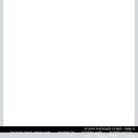
© מטח - המרכז לטכנולוגיה חינוכית
אינדקס הספרים
תקנון הספרייה
על הספרייה
תנאי שימוש באתר והגנה על
פרטיות
הסדרי נגישות
עזרה