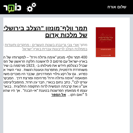
שלום אורח
תמר וולף־מונזון "הצלב בירושלים
של מלכות אֱדוֹם
מתוך:
אורי צבי גרינברג בשנות העשרים - מחקרים ותעודות
>
א
בממלכת הצלב לריבונות עברית בארץ־ישראל
בארץ-ישראל עם פרסום 3 לראשונה חלקה הרא
שברל כצנלסון חידש את פעיל
משוחררת ודרמטית, מתפרצת וטעונת רגשות . טורי השיר ארו
כפרוע . גם על רקע גילויי המודרניזם, שכבר היו מוכרים משי
הפואמה "אימה גדולה וירח" מדהימה ופורצת דרך . המבקרים ל
עורקי לבו״, כתב נחום בנארי, חבר עין חרוד, מהפובליציסט
אצ״ג ואת קרבתה הנפשית לרוח התקופה החלוצית . בנארי לא 
עצמו 4 ממאמץ הפרשנות בטענת "אי-הבנה" . אך היו שהשמ
5 ״ואם הקו...
אל הספר